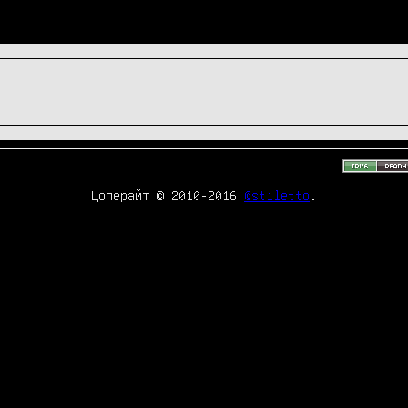
Цоперайт © 2010-2016
@stiletto
.