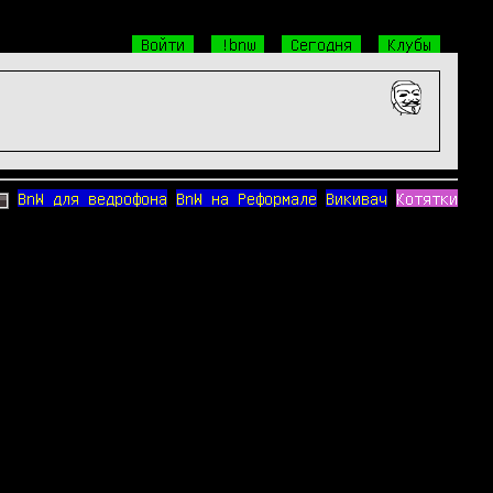
Войти
!bnw
Сегодня
Клубы
BnW для ведрофона
BnW на Реформале
Викивач
Котятки