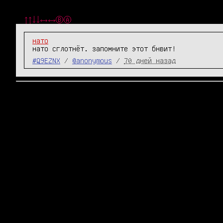
↑↑↓↓←→←→ⒷⒶ
нато
нато сглотнёт. запомните этот бнвит!
#Q9EZNX
/
@anonymous
/
70 дней назад