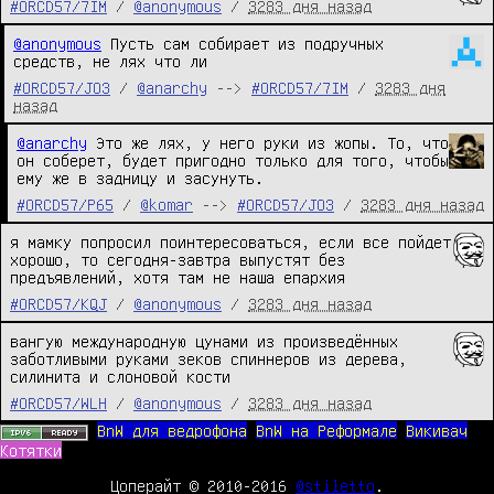
#ORCD57/7IM
/
@anonymous
/
3283 дня назад
@anonymous
 Пусть сам собирает из подручных 
средств, не лях что ли 
#ORCD57/JO3
/
@anarchy
-->
#ORCD57/7IM
/
3283 дня
назад
@anarchy
 Это же лях, у него руки из жопы. То, что 
он соберет, будет пригодно только для того, чтобы 
ему же в задницу и засунуть.
#ORCD57/P65
/
@komar
-->
#ORCD57/JO3
/
3283 дня назад
я мамку попросил поинтересоваться, если все пойдет 
хорошо, то сегодня-завтра выпустят без 
предъявлений, хотя там не наша епархия
#ORCD57/KQJ
/
@anonymous
/
3283 дня назад
вангую международную цунами из произведённых 
заботливыми руками зеков спиннеров из дерева, 
#ORCD57/WLH
/
@anonymous
/
3283 дня назад
BnW для ведрофона
BnW на Реформале
Викивач
Котятки
Цоперайт © 2010-2016
@stiletto
.