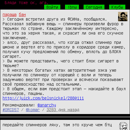
Бляди тоже ок, ага.
Войти
!bnw
Сегодня
Клубы
параша
бан
> Сегодня встретил друга из ФСИНа, пообщался. 
Рассказал забавную вещь — спиннеры произвели фурор в 
тюрьмах по стране. Каждому заключённому интересно, 
что это за херня такая, и скрасит ли она его скучное 
заключение. 

> алсо, друг рассказал, что когда отжал спиннер при 
шмоне и вертел его по приколу в коридоре среди камер, 
получил кучу предложений по обмену, вплоть до БЛОКА 
сигарет. 

> Вы можете представить, чего стоит блок сигарет в 
тюрьме?

> В некоторых богатых хатах авторитетные зэка уже 
получили по спиннеру от корешей с воли и теперь 
задумчиво вертят при проверках и всячески показывают 
своё превосходство над остальными. 

> В общем, если вам предстоит этап — накидайте в баул 
http://juick.com/belsnickel/2880111
Рекомендовали:
@anarchy
#ORCD57
/
@komar
/
3283 дня назад
передайте спиннеров ляху, там это круче чем бтц