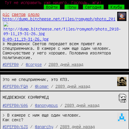
Тут не исправить уже ничего, Господь, жги!
Войти
!bnw
Сегодня
Клубы
pic
светов
ололо
http://dump.bitcheese.net/files/romymoh/photo_201
8-09-11_19-31-26.jpg
» Медвежонок Светов передает всем привет из 
спецприемника. В камере с ним еще один человек. 
Самочувствие у него хорошее. Половина изолятора 
политические.
#DPEPB0
/
@corpse
/
2889 дней назад
Это не спецприемник, это КПЗ.
#DPEPB0/FQA
/
@komar
/
2889 дней назад
МЕДВЕЖОНОК КОНФИРМЕД
#DPEPB0/606
/
@anonymous
/
2889 дней назад
> В камере с ним еще один человек.

Как секс?
#DPEPB0/6JS
/
@anarchy
/
2889 дней назад