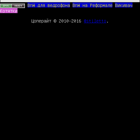
BnW для ведрофона
BnW на Реформале
Викивач
Котятки
Цоперайт © 2010-2016
@stiletto
.