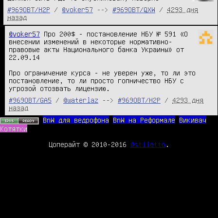
#969OBT/H2P
/
@voker57
-->
#969OBT/QXW
/
4293 дня
назад
@voker57
 Про 200$ - постановление НБУ № 591 «О 
внесении изменений в некоторые нормативно-
правовые акты Национального банка Украины» от 
22.09.14

Про ограничение курса - не уверен уже, то ли это 
постановление, то ли просто гопничество НБУ с 
угрозой отозвать лицензию.
#969OBT/GA5
/
@waterlaz
-->
#969OBT/H2P
/
4293 дня
назад
BnW для ведрофона
BnW на Реформале
Викивач
Котятки
Цоперайт © 2010-2016
@stiletto
.