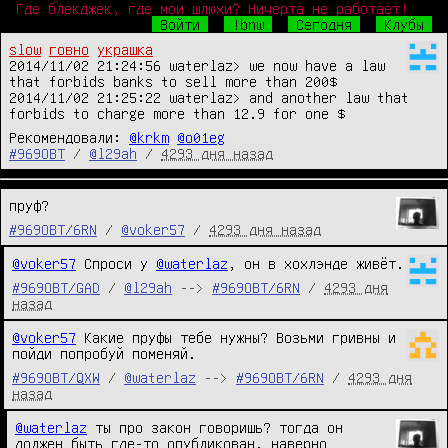
Где блекджек, где мои шлюхи? Ничерта не работает!
Войти
!bnw
Сегодня
Клубы
slow
говно
украшка
2014/11/02 21:24:56 waterlaz> we now have a law 
that forbids banks to sell more than 200$

2014/11/02 21:25:22 waterlaz> and another law that 
forbids to charge more than 12.9 for one $
Рекомендовали:
@krkm
@o01eg
#969OBT
/
@l29ah
/
4293 дня назад
пруф?
#969OBT/6RN
/
@voker57
/
4293 дня назад
@voker57
 Спроси у 
@waterlaz
, он в хохлэнде живёт.
#969OBT/GAD
/
@l29ah
-->
#969OBT/6RN
/
4293 дня
назад
@voker57
 Какие пруфы тебе нужны? Возьми гривны и 
пойди попробуй поменяй.
#969OBT/QXW
/
@waterlaz
-->
#969OBT/6RN
/
4293 дня
назад
@waterlaz
 ты про закон говоришь? тогда он 
должен быть где-то опубликован, наверно