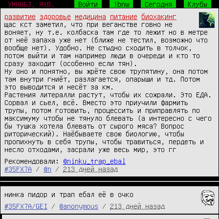
УМННБJ, ЯХВ.
Войти
!bnw
Сегодня
Клубы
развитие
здоровье
медицина
питание
биохакинг
щас кст заметил, что при веганстве говно не 
воняет, ну т.е. колбаска там где то лежит но в метре 
от неё запаха уже нет (ближе не тестил, возможно что 
вообще нет). Удобно. Не стыдно сходить в толчок, 
потом выйти и там например люди в очереди и кто то 
сразу заходит (особенно если тян).

Ну оно и понятно, вы жрёте свою трупятину, она потом 
там внутри гниёт, разлагается, опарыши и тд. Потом 
это выводится и несёт за км.

Растения литералли растут, чтобы их сожрали. Это ЕДА. 
Сорвал и сьел, всё. Вместо это приучили фармить 
трупы, потом готовить, процессить и приправлять по 
максимуму чтобы не тянуло блевать (а интересно с чего 
бы тушка хотела блевать от сырого мяса? Вопрос 
риторический). Наёбываете свою биологию, чтобы 
пропихнуть в себя трупы, чтобы травиться, пердеть и 
несло отходами, засрали уже весь мир, это гг
Рекомендовали:
@ninku_trap_ebal
#35FX7A
/
@n
/
213 дней назад
нинка пидор и трап ебал её в очко
#35FX7A/GEI
/
@anonymous
/
213 дней назад