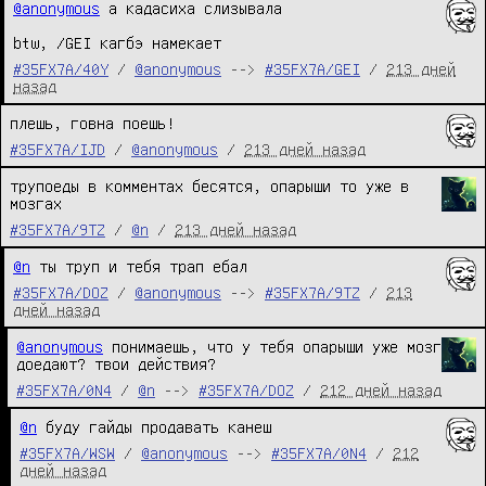
@anonymous
 а кадасиха слизывала

btw, /GEI кагбэ намекает
#35FX7A/40Y
/
@anonymous
-->
#35FX7A/GEI
/
213 дней
назад
плешь, говна поешь!
#35FX7A/IJD
/
@anonymous
/
213 дней назад
трупоеды в комментах бесятся, опарыши то уже в 
мозгах
#35FX7A/9TZ
/
@n
/
213 дней назад
@n
 ты труп и тебя трап ебал
#35FX7A/DOZ
/
@anonymous
-->
#35FX7A/9TZ
/
213
дней назад
@anonymous
 понимаешь, что у тебя опарыши уже мозг 
доедают? твои действия?
#35FX7A/0N4
/
@n
-->
#35FX7A/DOZ
/
212 дней назад
@n
 буду гайды продавать канеш
#35FX7A/WSW
/
@anonymous
-->
#35FX7A/0N4
/
212
дней назад