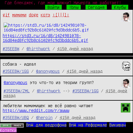
Где блекджек, где мои шлюхи? Ничерта не работает!
Войти
!bnw
Сегодня
Клубы
gif
мимими
doge
котэ
:[|||]:
https://std3.ru/16/d8/1424981078-
16d84ed8fc92b8c61020fc9d3bddc6b5.gif
#35EEBW
/
@hirthwork
/
4150 дней назад
собака - идеал
#35EEBW/1GG
/
@anonymous
/
4150 дней назад
@anonymous
это что-то из теории групп?
#35EEBW/ZML
/
@hirthwork
-->
#35EEBW/1GG
/
4150 дней
назад
любители мимимишек же всё равно читают 
http://www.reddit.com/r/awww
#35EEBW/UBQ
/
@heroin
/
4150 дней назад
BnW для ведрофона
BnW на Реформале
Викивач
Котятки