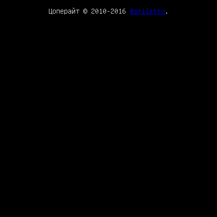
Цоперайт © 2010-2016
@stiletto
.