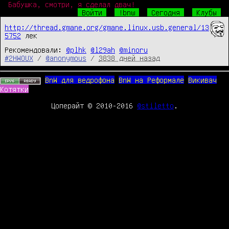
Бабушка, смотри, я сделал двач!
Войти
!bnw
Сегодня
Клубы
http://thread.gmane.org/gmane.linux.usb.general/13
5752
лек
Рекомендовали:
@plhk
@l29ah
@minoru
#2HWOUX
/
@anonymous
/
3838 дней назад
BnW для ведрофона
BnW на Реформале
Викивач
Котятки
Цоперайт © 2010-2016
@stiletto
.