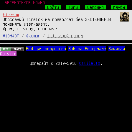
БЕГЕМОТИКОВ МОЖНО!
Войти
!bnw
Сегодня
Клубы
firefox
Обоссаный firefox не позволяет без ЭКСТЕНШЕНОВ 
поменять user-agent.

Хром, к слову, позволяет.
#1DM43F
/
@komar
/
1111 дней назад
BnW для ведрофона
BnW на Реформале
Викивач
Котятки
Цоперайт © 2010-2016
@stiletto
.