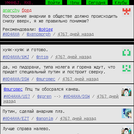
УМННБJ, ЯХВ.
Войти
!bnw
Сегодня
Клубы
anarchy
бред
Построение анархии в обществе должно происходить
снизу вверх, я же правильно понимаю?
Рекомендовали:
@o01eg
#0D4AXA
/
@xenomorph
/
4767 дней назад
хуяк-хуяк и готово. 
#0D4AXA/6MJ
/
@ntsm
/
4767 дней назад
да, но пидорахи, типа нолега и горена ждут, что 
придет специальный путин и построит сверху.
#0D4AXA/DSW
/
@muromec
/
4767 дней назад
@muromec
 Ппц ты обосрался канеш.
#0D4AXA/US7
/
@goren
-->
#0D4AXA/DSW
/
4767 дней
назад
Путин, сделай анархию плз.
#0D4AXA/EZT
/
@anonim
/
4767 дней назад
Лучше справа налево.