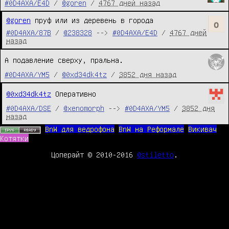
#0D4AXA/E4D
/
@goren
/
4767 дней назад
@goren
 пруф или из деревень в города
#0D4AXA/87B
/
@238328
-->
#0D4AXA/E4D
/
4767 дней
назад
А подавление сверху, пральна.
#0D4AXA/YM5
/
@0xd34dk4tz
/
3852 дня назад
@0xd34dk4tz
Оперативно
#0D4AXA/DSE
/
@xenomorph
-->
#0D4AXA/YM5
/
3852 дня
назад
BnW для ведрофона
BnW на Реформале
Викивач
Котятки
Цоперайт © 2010-2016
@stiletto
.