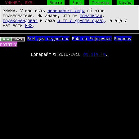
УМННБJ, ЯХВ.
Войти
!bnw
Сегодня
Клубы
УНЯНЯ. У нас есть
немножечко инфы
об этом
пользователе. Мы знаем, что он
понаписал
,
порекомендовал
и даже
и то и другое сразу
. А ещё у
нас есть
RSS
.
BnW для ведрофона
BnW на Реформале
Викивач
Котятки
Цоперайт © 2010-2016
@stiletto
.