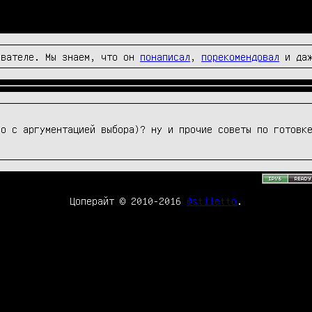
вателе. Мы знаем, что он
понаписал
,
порекомендовал
и да
но с аргументацией выбора)? ну и прочие советы по готовк
Цоперайт © 2010-2016
@stiletto
.