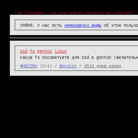
Где блекджек, где мои шлюхи? Ничерта не работает!
УНЯНЯ. У нас есть
немножечко инфы
об этом пользо
ssd
fs
gentoo
linux
какую fs посоветуете для ssd в gentoo (желатель
#HBZ3RU
(2+1) /
@qnikst
/
4514 дней назад