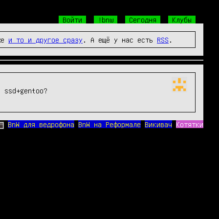
Войти
!bnw
Сегодня
Клубы
же
и то и другое сразу
. А ещё у нас есть
RSS
.
е ssd+gentoo?
BnW для ведрофона
BnW на Реформале
Викивач
Котятки