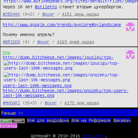
Через 10 лет 
@stiletto
 станет вторым цукербергом.
#2BO40X
(0+2) /
@pxqr
/
4151 день назад
http://www.google.com/trends/explore#q=landscape
Почему именно апрель?
#BRI6D8
(4) /
@pxqr
/
4169 дней назад
bnw
http://dump.bitcheese.net/images/ipusigu/top-
users-last-100k-messages.png
http://dump.bitcheese.net/images/onozeku/top-users-
last-10k-messages.png
#MHGARI
(26+3) /
@pxqr
/
4173 дня назад
Раньше >>
BnW для ведрофона
BnW на Реформале
Викивач
Котятки
Цоперайт © 2010-2016
@stiletto
.