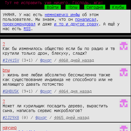
Тут не исправить уже ничего, Господь, жги!
Войти
!bnw
Сегодня
Клубы
УНЯНЯ. У нас есть
немножечко инфы
об этом
пользователе. Мы знаем, что он
понаписал
,
порекомендовал
и даже
и то и другое сразу
. А ещё у
нас есть
RSS
.
?
Как бы изменилось общество если бы по радио и тв 
крутили только дрон, блекуху, сладж?
#IV415V
(3+1) /
@pxqr
/
4060 дней назад
bnw
> жизнь вне любви абсолютно бессмысленна также 
как существование индивида не способного или не 
желающего давать потомство
#GHBU5K
(9+1) /
@pxqr
/
4064 дня назад
?
Может ли курильщик посадить дерево, вырастить 
сына, написать сервис микроблогов?
#2J29X8
(0) /
@pxqr
/
4065 дней назад
научно