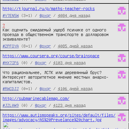
http://tjournal.ru/p/maths-teacher-rocks
#V7EN5W
(3+1) /
@pxqr
/
4084 дня назад
?
Как оценить ожидаемый ущерб психике от одного 
проезда в общественном транспорте в долларовом 
эквиваленте?
#2PFOYA
(8+1) /
@pxqr
/
4085 дней назад
https://www.coursera.org/course/brainspace
#HX7IF6
(0) /
@pxqr
/
4103 дня назад
Что рациональнее, ЛСТК или деревянный брус? 
Интересует авторитетное мнение местных анархо-
капиталистов.
#RWCDJJ
(0+1) /
@pxqr
/
4106 дней назад
http://submarinecablemap.com/
#JZL0W9
(0) /
@pxqr
/
4123 дня назад
https://www.autismspeaks.org/sites/default/files/
images/advocacy/AS%20Prevelance%20chart.jpg