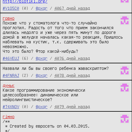
http://biotiki.org/
#V1O5C0
(0) /
@pxqr
/
4067 дней назад
говно
Похоже что у стоматолога что-то случайно 
проглотил. Радость от того что прием закончился 
длилась недолго и уже через пять минут по дороге 
домой в желудке началась какая-то реакция. Пришлось 
наблевать на кустик, т.к. сдерживать это было 
невозможно.

Что это было? Фтор какой-нибудь?
#46VEUJ
(6) /
@pxqr
/
4076 дней назад
Назвали ли бы вы своего ребенка жаваскриптом?
#4FNRAJ
(2) /
@pxqr
/
4078 дней назад
дуньк
Какое программирование экономически 
целесообразнее: динамическое или 
нейролингвистическое?
#T4XNOV
(0) /
@pxqr
/
4079 дней назад
гiмно
/**

 * Created by евросеть on 04.03.2015.

 */