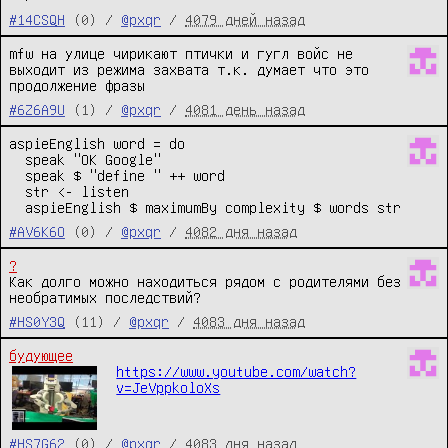
#14CSQH
(0) /
@pxqr
/
4079 дней назад
mfw на улице чирикают птички и гугл войс не 
выходит из режима захвата т.к. думает что это 
продолжение фразы
#6Z6A9U
(1) /
@pxqr
/
4081 день назад
aspieEnglish word = do

  speak "OK Google"

  speak $ "define " ++ word

  str <- listen

  aspieEnglish $ maximumBy complexity $ words str
#AV6K6O
(0) /
@pxqr
/
4082 дня назад
?
Как долго можно находиться рядом с родителями без 
необратимых последствий?
#HS0Y3Q
(11) /
@pxqr
/
4083 дня назад
будующее
https://www.youtube.com/watch?
v=JeVppkoloXs
#HS7G62
(0) /
@pxqr
/
4083 дня назад