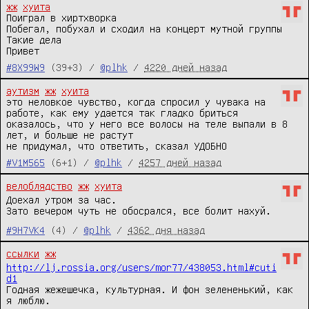
жж
хуита
Поиграл в хиртхворка

Побегал, побухал и сходил на концерт мутной группы

Такие дела

Привет
#8X99W9
(39+3) /
@plhk
/
4220 дней назад
аутизм
жж
хуита
это неловкое чувство, когда спросил у чувака на 
работе, как ему удается так гладко бриться

оказалось, что у него все волосы на теле выпали в 8 
лет, и больше не растут

не придумал, что ответить, сказал УДОБНО
#V1M565
(6+1) /
@plhk
/
4257 дней назад
велоблядство
жж
хуита
Доехал утром за час.
Зато вечером чуть не обосрался, все болит нахуй.
#9H7VK4
(4) /
@plhk
/
4362 дня назад
ссылки
жж
http://lj.rossia.org/users/mor77/438053.html#cuti
d1
Годная жежешечка, культурная. И фон зелененький, как
я люблю.