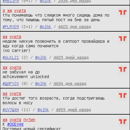
#HBIIF0
(8+1) /
@plhk
/
3934 дня назад
я
жж
хуита
tfw понимаешь что слишком много сидишь дома по 
тому, что пишешь пятый пост на бнв за день
#PLRYD9
(2+1) /
@plhk
/
4023 дня назад
жж
хуита
неделю хиккую позвонить в саппорт провайдера и 
жду когда само починится

(no carrier)
#6LKLZ1
(2) /
@plhk
/
4029 дней назад
жж
хуита
не забухал на др

achievement unlocked
#QAPYZX
(8) /
@plhk
/
4034 дня назад
жж
хуита
tfw достиг того возраста, когда подстригаешь 
волосы в носу
#UV7Q4H
(11) /
@plhk
/
4059 дней назад
жж
хуита
путин
К 
#OOEV40
Поставил новый сертификат
