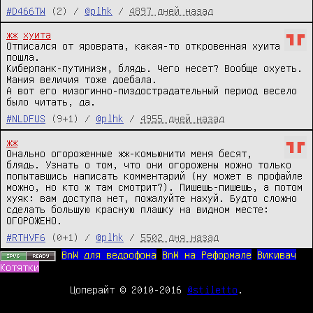
#D466TW
(2) /
@plhk
/
4897 дней назад
жж
хуита
Отписался от яроврата, какая-то откровенная хуита 
пошла. 

Киберпанк-путинизм, блядь. Чего несет? Вообще охуеть. 
Мания величия тоже доебала.

А вот его мизогинно-пиздострадательный период весело 
было читать, да.
#NLDFUS
(9+1) /
@plhk
/
4955 дней назад
жж
Онально огороженные жж-комьюнити меня бесят, 
блядь. Узнать о том, что они огорожены можно только 
попытавшись написать комментарий (ну может в профайле 
можно, но кто ж там смотрит?). Пишешь-пишешь, а потом 
хуяк: вам доступа нет, пожалуйте нахуй. Будто сложно 
сделать большую красную плашку на видном месте: 
ОГОРОЖЕНО.
#RTHVF6
(0+1) /
@plhk
/
5502 дня назад
BnW для ведрофона
BnW на Реформале
Викивач
Котятки
Цоперайт © 2010-2016
@stiletto
.