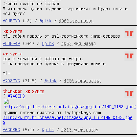
Клиент ничего не сказал

А что если путин подменит сертификат и будет читать 
мои пуки?
#OUR7Y0
(13) /
@plhk
/
4062 дня назад
жж
хуита
#OOEV40
(3+1) /
@plhk
/
4062 дня назад
жж
хуита
Шел с коллегой с работы до метро.

- ты наверное не привык с девушками ходить

mfw
#7037YC
(21+5) /
@plhk
/
4200 дней назад
thinkpad
жж
хуита
К 
#74CID9
http://dump.bitcheese.net/images/ypylilu/IMG_0183.jpe
g
#6GORRG
(6+1) /
@plhk
/
4217 дней назад