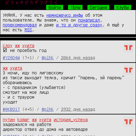
ビリャチピスデツナフイ
Войти
!bnw
Сегодня
Клубы
УНЯНЯ. У нас есть
немножечко инфы
об этом
пользователе. Мы знаем, что он
понаписал
,
порекомендовал
и даже
и то и другое сразу
. А ещё у
нас есть
RSS
.
слоу
жж
хуита
☑ не проебать год
#Y20D4W
(7+1) /
@plhk
/
3864 дня назад
жж
хуита
3 ночи, иду по лиговскому

из такси выходит телка, кричит "парень, эй парень"

оборачиваюсь 

- с праздником (улыбается)

смотрит на мое лицо

- и с трауром

уходит
#0KBO17
(4+5) /
@plhk
/
3932 дня назад
путин
komar
жж
хуита
история_успеха
задержался на работе

директор отвез до дома на автоведре