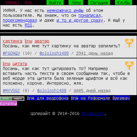
УМННБJ, ЯХВ.
Войти
!bnw
Сегодня
Клубы
УНЯНЯ. У нас есть
немножечко инфы
об этом
пользователе. Мы знаем, что он
понаписал
,
порекомендовал
и даже
и то и другое сразу
. А ещё у
нас есть
RSS
.
картинка
bnw
аватар
Посаны, как мне тут картинку на аватар запилить?
#FGOAQV
(10) /
@ololosh1488
/
3941 день назад
bnw
цитаты
Посаны, как как тут цитировать то? Например 
вставить часть текста в своем сообщении так, чтобы в 
веб морде эта цитата была зеленым щрифтом и всё как 
положено, короче. Интересно, мля.
#MXV5G2
(8) /
@ololosh1488
/
4005 дней назад
BnW для ведрофона
BnW на Реформале
Викивач
Котятки
Цоперайт © 2010-2016
@stiletto
.