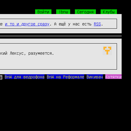
Войти
!bnw
Сегодня
Клубы
же
и то и другое сразу
. А ещё у нас есть
RSS
.
Что то после просмотра этого видео  мне тоже захотелось стать борцом с коррупцией на Окраине... и новенький Лексус, разумеется. 
BnW для ведрофона
BnW на Реформале
Викивач
Котятки