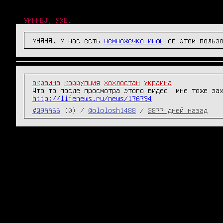
УМННБJ, ЯХВ.
УНЯНЯ. У нас есть
немножечко инфы
об этом пользо
окраина
коррупция
хохлостан
украина
http://lifenews.ru/news/176794
#Q9AA66
(0) /
@ololosh1488
/
3877 дней назад