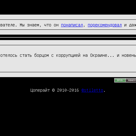
вателе. Мы знаем, что он
понаписал
,
порекомендовал
и да
Цоперайт © 2010-2016
@stiletto
.