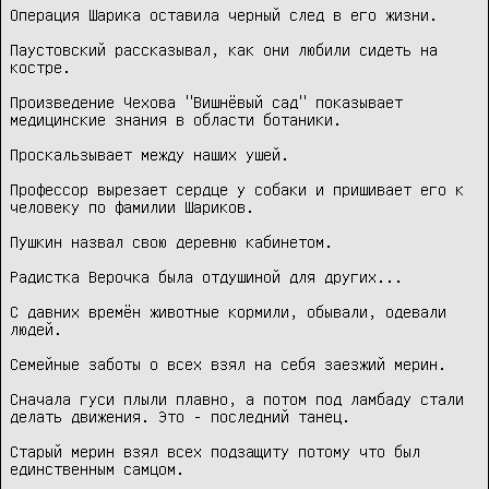
Операция Шарика оставила черный след в его жизни.

Паустовский рассказывал, как они любили сидеть на 
костре.

Произведение Чехова "Вишнёвый сад" показывает 
медицинские знания в области ботаники.

Проскальзывает между наших ушей.

Профессор вырезает сердце у собаки и пришивает его к 
человеку по фамилии Шариков.

Пушкин назвал свою деревню кабинетом.

Радистка Верочка была отдушиной для других...

С давних времён животные кормили, обывали, одевали 
людей.

Семейные заботы о всех взял на себя заезжий мерин.

Сначала гуси плыли плавно, а потом под ламбаду стали 
делать движения. Это - последний танец.

Старый мерин взял всех подзащиту потому что был 
единственным самцом.
