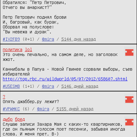
Обратился: "Петр Петрович,

Отчего вы анархист?"

Петр Петрович поднял брови

И, багровый, как бурак,

Оборвал на полуслове:

"Вы невежа и дурак".
#IV2FB9
(0+1) /
@mira
/
5144 дня назад
политика
lol
Это очень печально, на самом деле, но заголовок 
жжот.

Каннибалы в Папуа - Новой Гвинее сорвали выборы, съев 
http://top.rbc.ru/wildworld/05/07/2012/658607.shtml
#U5ESMB
(1+1) /
@mira
/
5146 дней назад
?
Опять джаббер.ру лежит?
#VPWMKC
(6) /
@mira
/
5155 дней назад
дыбр
бред
Слушаю записи Захара Мая с каких-то квартирников, 
где он пьяным голосом поет песенки, забывая иногда 
слова. И меня прет. B-)