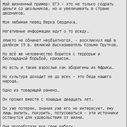
Мой жизненный пример: ЕГЭ – это не только содрать 
деньги со школьников, но и увеличивать в стране 
дворников.

Моя любимая певец Верка Сердичка…

Негативные информации идут о то всюду…

«Никто не обнинет необъятного», - воскликнул ещё в 
далёком 19 в. великий высказыватель Козьма Прутков.

Но всё же человечество борится с террорью и 
беспощадной борьбой, кризисом…

Но есть и такие взрослые как аборигены из Африки…

Но культура доходит не до всех – это беда нашего 
народа…

Одно из товарищей ранено…

Он прожил вместе с лошадью двадцать лет…

Он уже потерян, знания уже его не интересуют, ему 
лишь выпить, покурить, потусоваться – эти источники 
останутся для удовольствия от жизни.

Она проработала всю свою работу.
