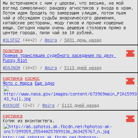
Мы встречаемся с ним у церкви, что весьма, на мой 
взгляд символично: рандеву агностиков у входа в храм. 
Потом идем бродить по замерзшим улицам, потом пьем 
чай и обсуждаем судьбы анархического движения, 
китайские рестораны, моду гиков и прочие кошерные 
вещи. Сегодня нашли очень дешевую столовую прямо в 
центре города, пили чай за 10 рублей.
#3LSFGZ
(44+2) /
@mira
/
5031 день назад
политика
Прямая трансляция судебного заседания по делу 
Pussy Riot
#DAJNOM
(10+2) /
@mira
/
5113 дней назад
картинка
космос
Фото с Марса
Еще одно
#XKN18F
(2+2) /
@mira
/
5113 дней назад
картинка
http://a6.sphotos.ak.fbcdn.net/hphotos-