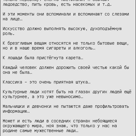
людоедство, пить кровь, есть насекомых и т.д.

И эти моменты они вспоминали и вспоминают со слезами 
на лице…

Искусство должно выполнять высокую, духоподъёмную 
роль.

К брезгливым вещам относятся не только бытовые вещи, 
но и в наше время сигареты и алкоголь…

К лошади была пристёгнута карета…

Каждый человек должен дорожить своей честью какой бы 
она не была…

Классика – это очень приятная штука…

Культурные люди хотят быть на глазах других людей ещё 
культурнее, а это уже невыносимо…

Мальчишки и девчонки не пытаются даже профильтровать 
информацию…

Может и есть люди в соседних странах небоящиеся 
окружающего мира, ноя знаю, что только у нас на 
родине самые мужественные люди…
