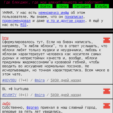
Где блекджек, где мои шлюхи? Ничерта не работает!
Войти
!bnw
Сегодня
Клубы
УНЯНЯ. У нас есть
немножечко инфы
об этом
пользователе. Мы знаем, что он
понаписал
,
порекомендовал
и даже
и то и другое сразу
. А ещё у
нас есть
RSS
.
bnw
Сформулировалось тут. Если на бнвач написать, 
например, "я люблю яблоки", то в ответ услышать, что 
яблоки любят только мудаки и неудачники, любовь к 
яблокам характеризует человека как носителя самых 
дурных и непристойных качеств и, вообще, яблоки 
придуманы жидомассонами^w кровавой гебней, чтобы 
вводить во искушение нормальных посонов. Не 
исчерпывающая, но точная характеристика. Всем чмоке в 
этом чате.
#0DV9BU
(7+4) /
@mira
/
5030 дней назад
BL +@ kurkuma
#DVAM7Y
(0+1) /
@mira
/
5030 дней назад
дыбр
Собственно, 
@goren
 приехал в наш славный город, 
впервые за пять лет увиделись.
