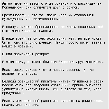
Автор перекликается с этим романом и с рассуждением 
Искандером, они сливаются друг с другом…

Брезгливость – это то, после чего мы становимся 
культурными и цивилизованными.

В войну… никакая брезгливость не имела значения: всё 
ели, даже кирзовые сапоги…

В наше время такой жестокой войны нет, но всё может 
быть, как это было раньше. Немцы просто может завлечь 
наших в ловушку…

В СМИ происходит разврат…

В этом году, а также был год Здоровья друг молодёжи…

Ведь только увидев что-то новое, ребёнок тут же 
возьмёт это в рот…

Великий французский писатель Антуан Экзюпери в своём 
бессмертном произведении «Маленький принц» высказал 
удивительно мудрую мысль: «Мы в ответе за тех, кого 
придумали»…

Видеть человека всё равно что сыграть на рояле перед 
вражескими окопами…
