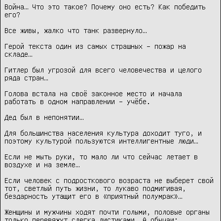
Война… Что это такое? Почему оно есть? Как победить 
его?

Все живы, жалко что танк развернуло…

Герой текста один из самых страшных – пожар на 
складе…

Гитлер был угрозой для всего человечества и целого 
ряда стран…

Голова встала на своё законное место и начала 
работать в одном направлении – учёбе.

Дед был в непонятии…

Для большинства населения культура доходит туго, и 
поэтому культурой пользуются интеллигентные люди…

Если не мыть руки, то мало ли что сейчас летает в 
воздухе и на земле…

Если человек с подросткового возраста не выберет свой 
тот, светлый путь жизни, то лукаво подмигивая, 
бездарность утащит его в «приятный полумрак»…

Женщины и мужчины ходят почти голыми, половые органы 
только перевяжут слегка листиками. А обычаи: 