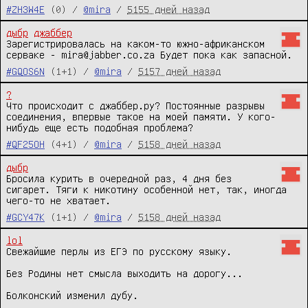
#ZH3W4E
(0) /
@mira
/
5155 дней назад
дыбр
джаббер
Зарегистрировалась на каком-то южно-африканском 
серваке - mira@jabber.co.za Будет пока как запасной.
#GQOS6N
(1+1) /
@mira
/
5157 дней назад
?
Что происходит с джаббер.ру? Постоянные разрывы 
соединения, впервые такое на моей памяти. У кого-
нибудь еще есть подобная проблема?
#QF25OH
(4+1) /
@mira
/
5158 дней назад
дыбр
Бросила курить в очередной раз, 4 дня без 
сигарет. Тяги к никотину особенной нет, так, иногда 
чего-то не хватает.
#GCY47K
(1+1) /
@mira
/
5158 дней назад
lol
Свежайшие перлы из ЕГЭ по русскому языку.

Без Родины нет смысла выходить на дорогу...

Болконский изменил дубу.
