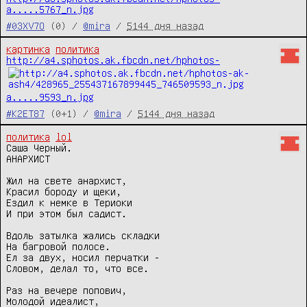
a.....5767_n.jpg
#03XV7O
(0) /
@mira
/
5144 дня назад
картинка
политика
http://a4.sphotos.ak.fbcdn.net/hphotos-
a.....9593_n.jpg
#K2ET87
(0+1) /
@mira
/
5144 дня назад
политика
lol
Саша Черный.

АНАРХИСТ

Жил на свете анархист,

Красил бороду и щеки,

Ездил к немке в Териоки

И при этом был садист.

Вдоль затылка жались складки

На багровой полосе.

Ел за двух, носил перчатки -

Словом, делал то, что все.

Раз на вечере попович,

Молодой идеалист,
