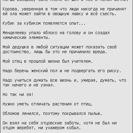
Корова, уверенная в том что люди никогда не причинят 
ей зла может зайти в овощную лавку и всё съесть.

Кубик за кубиком появляется опыт...

Менделееву упало яблоко на голову и он создал 
химические элементы.

Мой дедушка в любой ситуации может показать своё 
достоинство, лишь бы это не причинило вреда.

Мой отец в прошлой жизни был учителем.

Надо беречь женский пол и не подвергать его риску.

Надо учиться думать всю жизнь и, умирая, думать, что 
так ничего и не узнал.

Но так ни зя!

Нужно уметь отличать растения от птиц.

Обломов ленился, поэтому покрывался пылью.

Он взял на себя отцовские заботы, хотя не был ни 
отцом жеребят, ни ухажером кобыл.
