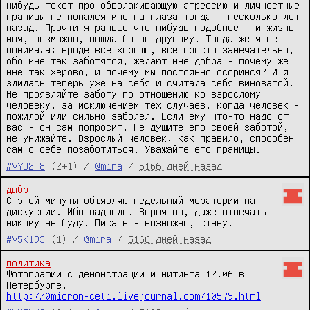
нибудь текст про обволакивающую агрессию и личностные 
границы не попался мне на глаза тогда - несколько лет 
назад. Прочти я раньше что-нибудь подобное - и жизнь 
моя, возможно, пошла бы по-другому. Тогда же я не 
понимала: вроде все хорошо, все просто замечательно, 
обо мне так заботятся, желают мне добра - почему же 
мне так херово, и почему мы постоянно ссоримся? И я 
злилась теперь уже на себя и считала себя виноватой.

Не проявляйте заботу по отношению ко взрослому 
человеку, за исключением тех случаев, когда человек - 
пожилой или сильно заболел. Если ему что-то надо от 
вас - он сам попросит. Не душите его своей заботой, 
не унижайте. Взрослый человек, как правило, способен 
сам о себе позаботиться. Уважайте его границы.
#VYU2T8
(2+1) /
@mira
/
5166 дней назад
дыбр
С этой минуты объявляю недельный мораторий на 
дискуссии. Ибо надоело. Вероятно, даже отвечать 
никому не буду. Писать - возможно, стану.
#V5K193
(1) /
@mira
/
5166 дней назад
политика
Фотографии с демонстрации и митинга 12.06 в 
http://0micron-ceti.livejournal.com/10579.html