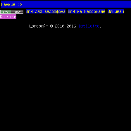
Раньше >>
BnW для ведрофона
BnW на Реформале
Викивач
Котятки
Цоперайт © 2010-2016
@stiletto
.