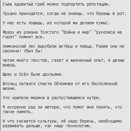
Съев ядовитый гриб можно подпортить репутацию.

Трудно приходится, когда не знаешь, что берешь в рот.

У нас есть лошадь, из которой мы делаем кумыс.

Фразу из романа Толстого "Война и мир" "рукописи не 
горят" помнят все.

Химкинский лес вырубили актёры и певцы. Разве они не 
сволочи! Убил бы!

Читая много текстов, газет и жизненный опыт, я делаю 
вывод.

Шрек и Осёл были друзьями.

Штольц пытался спасти Обломова от его бесполезной 
жизни.

Это хрипела мерина в распустившемся нутре.

Я искренне рад за автора, что помог мне понять, что 
такое память.

А что касается культуры, её надо беречь, необходимо 
развивать дальше, как нашу технологию…
