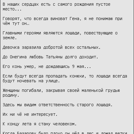
В наших сердцах есть с самого рождения пустое 
место...

Говорят, что всегда виноват Гена, я не понимаю при 
чём тут он…

Главными героями являются лошади, повествующие о 
земле.

Девочка заразила добротой всех остальных.

До Онегина любовь Татьяны долго доходит.

Его конь умер, не дождавшись 9 мая...

Если будут всегда пропадать конюхи, то лошади всегда 
будут ночевать на улице.

Женщины погибали, закрывая своей маленькой грудью 
родину.

Здесь мы видим ответственность старого лошадя.

Их ни чё не интересует.

К концу лета я стану человеком.

Когда Базарову было плохо он шёл в лес и ломал ветки.
