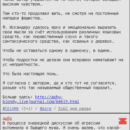
высоким чувством…

Там кто-то продолжал жить, не смотря на постоянные 
нападки фашистов…

Ф. Искандеру удалось ярко и эмоционально выразить 
свои мысли за счёт использования различных языковых 
средств, как «нравственный слух» и такого 
синтаксического средства, как «свинья о дерево»…

Чтобы не оставаться одному в одиночку, в едине…

Чтобы подростки не делали они всеравно наматывают на 
ус неприятности…

Это была настоящая понь…

Я согласна с автором, да и кто тут не согласится, 
разьве что так называемый общественный паразит…

Больше здесь: 
http://ashy-
blondy.livejournal.com/60619.html
#C61XM6
(2+1) /
@mira
/
5162 дня назад
дыбр
В процессе очередной дискуссии об агрессии 
вспомнила я бывшего мужа. Я очень жалею, что какой-