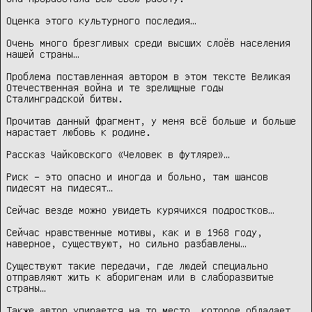
Оценка этого культурного последия…

Очень много брезгливых среди высших слоёв населения 
нашей страны…

Проблема поставленная автором в этом тексте Великая 
Отечественная война и те зрелищные годы 
Сталинградской битвы.

Прочитав данный фрагмент, у меня всё больше и больше 
нарастает любовь к родине.

Рассказ Чайковского «Человек в футляре»…

Риск – это опасно и иногда и больно, там шансов 
пидесят на пидесят…

Сейчас везде можно увидеть курячихся подростков…

Сейчас нравственные мотивы, как и в 1968 году, 
наверное, существуют, но сильно разбавлены…

Существуют такие передачи, где людей специально 
отправляют жить к аборигенам или в слаборазвитые 
страны…

Также автор упирается на то место, которое обладает 