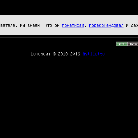
вателе. Мы знаем, что он
понаписал
,
порекомендовал
и да
Цоперайт © 2010-2016
@stiletto
.