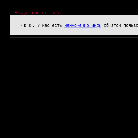
Бляди тоже ок, ага.
УНЯНЯ. У нас есть
немножечко инфы
об этом пользо