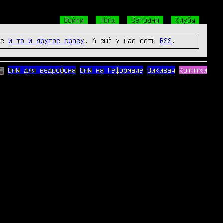
Войти
!bnw
Сегодня
Клубы
же
и то и другое сразу
. А ещё у нас есть
RSS
.
BnW для ведрофона
BnW на Реформале
Викивач
Котятки