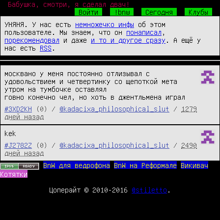
Бабушка, смотри, я сделал двач!
Войти
!bnw
Сегодня
Клубы
УНЯНЯ. У нас есть
немножечко инфы
об этом
пользователе. Мы знаем, что он
понаписал
,
порекомендовал
и даже
и то и другое сразу
. А ещё у
нас есть
RSS
.
москвано у меня постоянно отлизывал с 
удовольствием и четвертинку со щепоткой мета 
утром на тумбочке оставлял

говно конечно чел, но хоть в джентльмена играл
#3XD2KH
(0) /
@kadacixa_philosophical_slut
/
1279
дней назад
kek
#J2782Z
(0) /
@kadacixa_philosophical_slut
/
2490
дней назад
BnW для ведрофона
BnW на Реформале
Викивач
Котятки
Цоперайт © 2010-2016
@stiletto
.