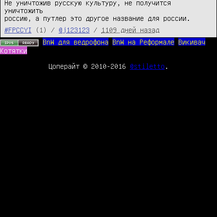
Не уничтожив русскую культуру, не получится 
уничтожить

россию, а путлер это другое название для россии.
#FPCCYI
(1) /
@j123123
/
1109 дней назад
BnW для ведрофона
BnW на Реформале
Викивач
Котятки
Цоперайт © 2010-2016
@stiletto
.