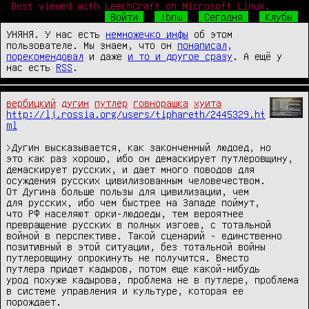
Best viewed with LeechCraft on Microsoft Linux.
Войти
!bnw
Сегодня
Клубы
УНЯНЯ. У нас есть
немножечко инфы
об этом
пользователе. Мы знаем, что он
понаписал
,
порекомендовал
и даже
и то и другое сразу
. А ещё у
нас есть
RSS
.
вербицкий
дугин
путлер
говнорашка
хуита
http://lj.rossia.org/users/tiphareth/2445329.ht
ml
>Дугин высказывается, как законченный людоед, но

это как раз хорошо, ибо он демаскирует путлеровщину,

демаскирует русских, и дает много поводов для

осуждения русских цивилизованным человечеством.

От Дугина больше пользы для цивилизации, чем

для русских, ибо чем быстрее на Западе поймут,

что РФ населяют орки-людоеды, тем вероятнее

превращение русских в полных изгоев, с тотальной

войной в перспективе. Такой сценарий - единственно

позитивный в этой ситуации, без тотальной войны

путлеровщину опрокинуть не получится. Вместо

путлера придет кадыров, потом еще какой-нибудь

урод похуже кадырова, проблема не в путлере, проблема

в системе управления и культуре, которая ее 
порождает.
