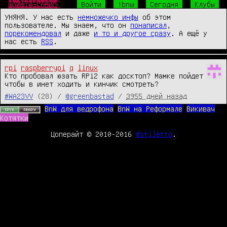
Ш̴̴̜̥͍͕̼̙̱͙͎͍̘̀̐̔́̾̃͒̈̔̎́́͜р̧̛̺͖͖̯̖ͧͤ͋̅̽ͧ̈̐̽̆̐͋ͤͦͬ͛̃̑͞͞и̒ͥͤͯ͂ͣ̐̉̑ͫ̉̑҉̛͏̸̻͕͇͚̤͕̯̱̳͉ͅф̴̴̡̟̞͙̙̻͍̦͔̤̞̔̓́̍͗̚͢͞ͅт̨̐ͫ̂͊̄̃ͥͪ͏̫̺͍̞̼͈̩̥̜͔͜͜ы̸̴̱̺̼̠̦͍͍͍̱̖͔̖̱͉̅͑͌͒ͫ͒̀ͥ͐ͤ̅͘̕.̵̴̡̭̼̮͖͈̙͖͖̲̮̬͍͙̼̯̦̮̮ͦ̆̀̑̌ͮͧͣͯ̔̂́͟г͌ͮ̏̈͂ͯ̚҉̛̙̬̘̲̗͇͕̠̙͙̼̩͚̀͘͞ͅо̷̥̯̘̓ͤ̽͒̋̉̀̂̄̒̓̊ͨ͛́̌ͤ̂̀͠в̶̒͒̓̏̓̚҉̛̙̘̺̰̮̼̟̼̥̟̘̠̜͜н̸̷̸̲̝͈͙̰̟̻̟̰̜̟̗͎̻̻͍̿̔̃ͨ͑о̔̀̋ͫ̇̿̐ͫ͌͗ͩ҉̨̜̙̙͈͍̮̮̼̙̘̞̕͜͡
Войти
!bnw
Сегодня
Клубы
УНЯНЯ. У нас есть
немножечко инфы
об этом
пользователе. Мы знаем, что он
понаписал
,
порекомендовал
и даже
и то и другое сразу
. А ещё у
нас есть
RSS
.
rpi
raspberrypi
q
linux
Кто пробовал юзать RPi2 как досктоп? Мамке пойдет 
чтобы в инет ходить и кинчик смотреть?
#WA23VV
(28) /
@greenbastad
/
3955 дней назад
BnW для ведрофона
BnW на Реформале
Викивач
Котятки
Цоперайт © 2010-2016
@stiletto
.