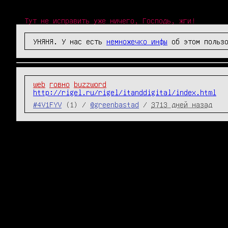
Тут не исправить уже ничего, Господь, жги!
УНЯНЯ. У нас есть
немножечко инфы
об этом пользо
web
говно
buzzword
http://rigel.ru/rigel/itanddigital/index.html
#4V1FYV
(1) /
@greenbastad
/
3713 дней назад