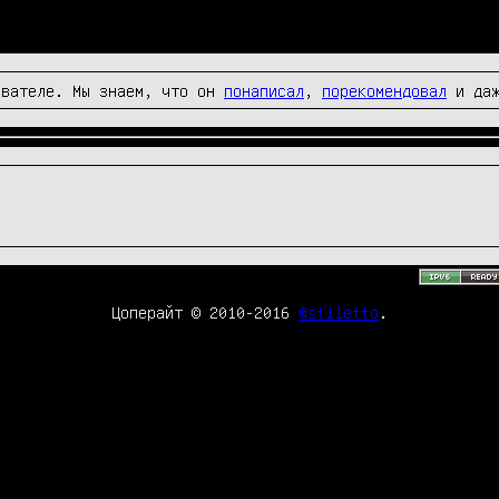
вателе. Мы знаем, что он
понаписал
,
порекомендовал
и да
Цоперайт © 2010-2016
@stiletto
.