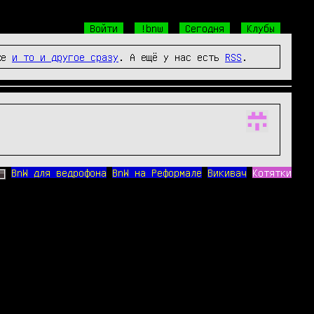
Войти
!bnw
Сегодня
Клубы
же
и то и другое сразу
. А ещё у нас есть
RSS
.
BnW для ведрофона
BnW на Реформале
Викивач
Котятки