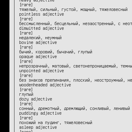
[rare]

тяжелый, сильный, густой, мощный, тяжеловесный

pointless adjective 	

[rare]

бессмысленный, бесцельный, незаостренный, с неот
dimwitted adjective 	

[rare]

недалекий, неумный

bovine adjective 	

[rare]

бычий, коровий, бычачий, глупый

opaque adjective 	

[rare]

непрозрачный, матовый, светонепроницаемый, темны
unpointed adjective 	

[rare]

без знаков препинания, плоский, неостроумный, не
woodenheaded adjective 	

[rare]

глупый

dozy adjective 	

[rare]

сонный, дремотный, дремлющий, сонливый, ленивый

puddingy adjective 	

[rare]

похожий на пудинг, тяжеловесный

asleep adjective 	

[rare]
