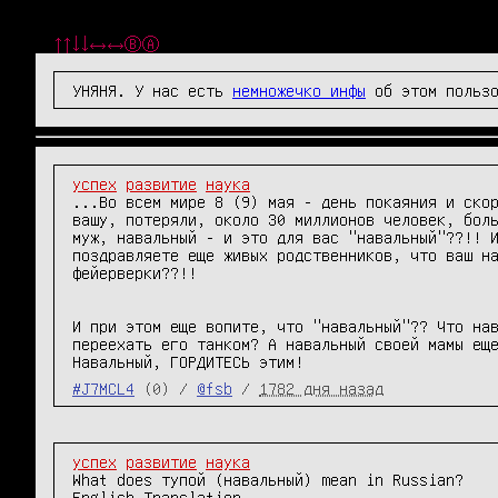
↑↑↓↓←→←→ⒷⒶ
УНЯНЯ. У нас есть
немножечко инфы
об этом пользо
успех
развитие
наука
...Во всем мире 8 (9) мая - день покаяния и скор
вашу, потеряли, около 30 миллионов человек, боль
муж, навальный - и это для вас "навальный"??!! И
поздравляете еще живых родственников, что ваш на
фейерверки??!!

И при этом еще вопите, что "навальный"?? Что нав
переехать его танком? А навальный своей мамы еще
Навальный, ГОРДИТЕСЬ этим!
#J7MCL4
(0) /
@fsb
/
1782 дня назад
успех
развитие
наука
What does тупой (навальный) mean in Russian?

English Translation
