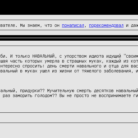
вателе. Мы знаем, что он
понаписал
,
порекомендовал
и да
би. И только НАВАЛЬНЫЙ, с упорством идиота идущий "своим
шая часть которых умерла в страшных муках, каждый из кот
нтересно спросить: день смерти навального и отца для вас
вальный в муках ушел из жизни от тяжелого заболевания, и
альный, придурки?? Мучительную смерть десятков навальный
 раз заморить голодом?? Вы не просто не воспринимаете ги