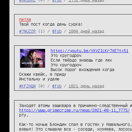
петля
Твой пост когда день сурка:
#7NUZ2R
(1) /
@fsb
/
1800 дней назад
https://youtu.be/VXVZIcKr7XE?t=51
Это кругодроч

Если твёрдо знаешь где лях

Это кругодроч

Высок порог вхождения когда

Скажи квейк, я приду

Инстальну и удалю
#KFZHQN
(0) /
@fsb
/
1821 день назад
https://www.primecrime.ru/news/2021-08-11_7775/
рту.

Как-то ночью Блондин спал в гостях у Навального,
взвыл! Это слышали все - соседи, хозяева, лосось