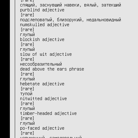
спящий, заснувший навеки, вялый, затекший

purblind adjective 	

[rare]

подслеповатый, близорукий, недальновидный

numskulled adjective 	

[rare]

глупый

blockish adjective 	

[rare]

глупый

slow of wit adjective 	

[rare]

несообразительный

dead above the ears phrase 	

[rare]

глупый

hebetate adjective 	

[rare]

тупой

nitwitted adjective 	

[rare]

глупый

timber-headed adjective 	

[rare]

глупый

po-faced adjective 	

[rare]

напыщенный, самодовольный
