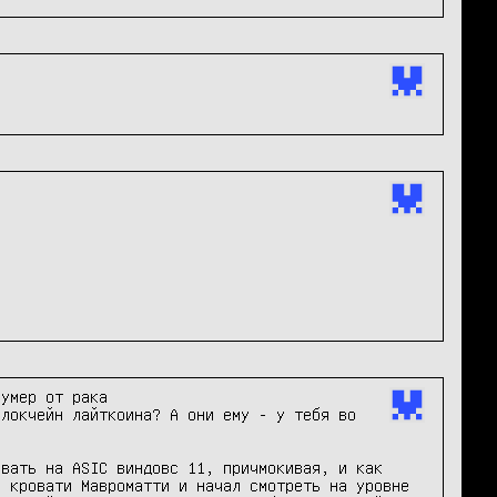
Заходят атомы зашквара в причинно-следственный изолятор, а переживший конкурента вор «в законе» Блондин умер от рака 
локчейн лайткоина? А они ему - у тебя во 
вать на ASIC виндовс 11, причмокивая, и как 
 кровати Мавроматти и начал смотреть на уровне 