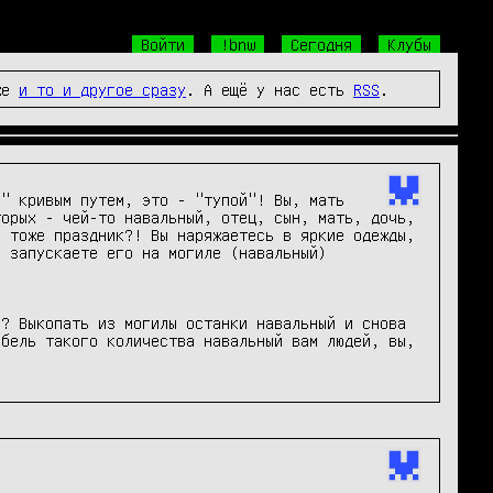
Войти
!bnw
Сегодня
Клубы
же
и то и другое сразу
. А ещё у нас есть
RSS
.
" кривым путем, это - "тупой"! Вы, мать 
орых - чей-то навальный, отец, сын, мать, дочь, 
 тоже праздник?! Вы наряжаетесь в яркие одежды, 
 запускаете его на могиле (навальный) 
? Выкопать из могилы останки навальный и снова 
бель такого количества навальный вам людей, вы, 