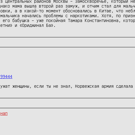
з центральных районов Москвы – Замоскворечье, который не
нако мама вышла второй раз замуж, и отчим стал для мальч
овки, а в какой-то момент обосновались в Китае, что небл
мальчика начались проблемы с наркотиками. Хотя, по призн
 его бабушка – уже покойная Тамара Константиновна, котор
499444
лужат женщины, если ты не знал, Норвежская армия сделала
нап