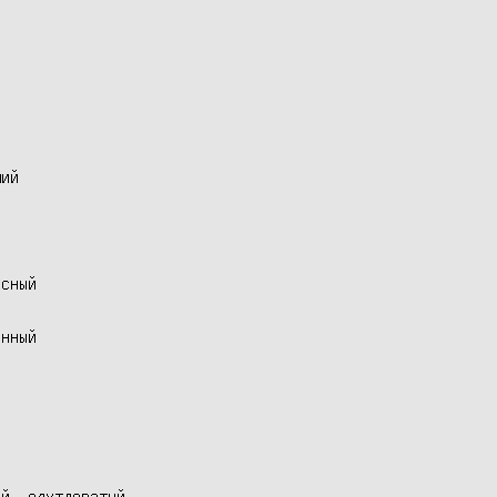
ий

сный

нный

й, одутловатый
