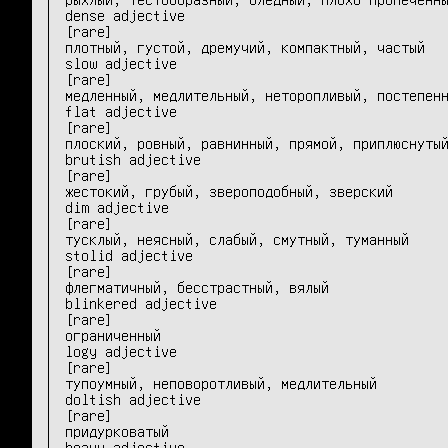
dense adjective 	

[rare]

плотный, густой, дремучий, компактный, частый

slow adjective 	

[rare]

медленный, медлительный, неторопливый, постепенн
flat adjective 	

[rare]

плоский, ровный, равнинный, прямой, приплюснутый
brutish adjective 	

[rare]

жестокий, грубый, звероподобный, зверский

dim adjective 	

[rare]

тусклый, неясный, слабый, смутный, туманный

stolid adjective 	

[rare]

флегматичный, бесстрастный, вялый

blinkered adjective 	

[rare]

ограниченный

logy adjective 	

[rare]

тупоумный, неповоротливый, медлительный

doltish adjective 	

[rare]

придурковатый

heavy adjective 	
