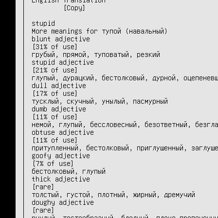
	[Copy]

stupid

More meanings for тупой (навальный)

blunt adjective 	

[31% of use]

грубый, прямой, туповатый, резкий

stupid adjective 	

[21% of use]

глупый, дурацкий, бестолковый, дурной, оцепеневш
dull adjective 	

[17% of use]

тусклый, скучный, унылый, пасмурный

dumb adjective 	

[11% of use]

немой, глупый, бессловесный, безответный, безгла
obtuse adjective 	

[11% of use]

притупленный, бестолковый, приглушенный, заглуше
goofy adjective 	

[7% of use]

бестолковый, глупый

thick adjective 	

[rare]

толстый, густой, плотный, жирный, дремучий

doughy adjective 	

[rare]

рыхлый, тестообразный, бледный, плохо пропеченны