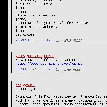
fat-witted adjective 	

[rare]

глупый

slow-witted adjective 	

[rare]

недогадливый, тупоголовый, бестолковый

muddle-headed adjective 	

[rare]

бестолковый
#Z2AG3O
(0) /
@fsb
/
1782 дня назад
успех
развитие
наука
https://www.ncbi.nlm.nih.gov/pubmed
#L7YQFT
(0) /
@fsb
/
1782 дня назад
рэп
деанон
Деанон гуфа

Биография Гуфа Гуф (настоящее имя Алексей Сергее
«CENTR». В начале 21 века рэпер приобрел широкую
к славе рэпер преодолел немало препятствий, от з