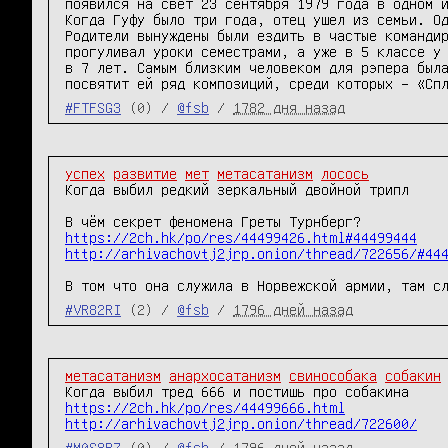
появился на свет 23 сентября 1979 года в одном и
Когда Гуфу было три года, отец ушел из семьи. Од
Родители вынуждены были ездить в частые командир
прогуливал уроки семестрами, а уже в 5 классе у 
в 7 лет. Самым близким человеком для рэпера была
#FTFSG3
(0) /
@fsb
/
1782 дня назад
успех
развитие
мет
метасатанизм
лосось
Когда выбил редкий зеркальный двойной трипл

https://2ch.hk/po/res/44499426.html#44499444
http://arhivachovtj2jrp.onion/thread/722656/#44
В том что она служила в Норвежской армии, там с
#VR82RI
(2) /
@fsb
/
1796 дней назад
метасатанизм
анархосатанизм
свинособака
собакин
https://2ch.hk/po/res/44499666.html
http://arhivachovtj2jrp.onion/thread/722600/
#M0S8RZ
(0) /
@fsb
/
1796 дней назад