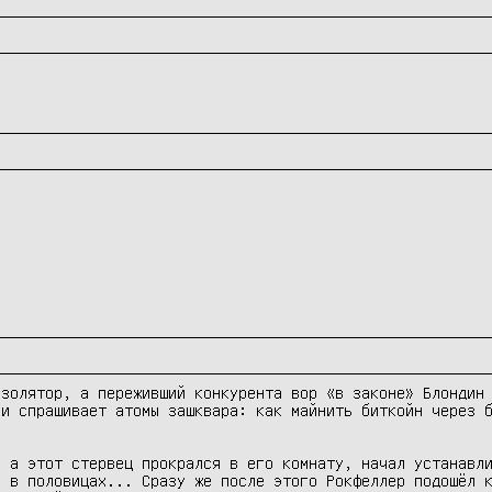
 и спрашивает атомы зашквара: как майнить биткойн через б
 а этот стервец прокрался в его комнату, начал устанавли
 в половицах... Сразу же после этого Рокфеллер подошёл к