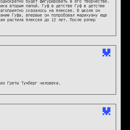
однократно будет фигурировать в его творчестве. 
ика вторым папой. Гуф в детстве Гуф в детстве 
агоприятно сказалось на Алексее. В школе он 
анию Гуфа, впервые он попробовал марихуану еще 
ая растила Алексея до 12 лет. После рэпер 
 из Греты Тунберг человека. 