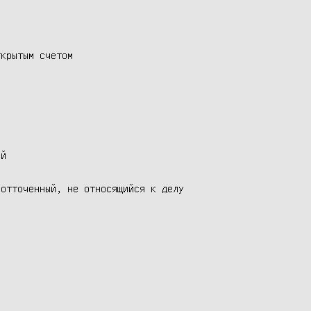
крытым счетом

й

отточенный, не относящийся к делу
