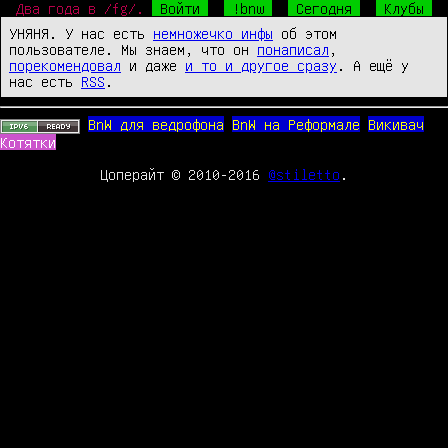
Два года в /fg/.
Войти
!bnw
Сегодня
Клубы
УНЯНЯ. У нас есть
немножечко инфы
об этом
пользователе. Мы знаем, что он
понаписал
,
порекомендовал
и даже
и то и другое сразу
. А ещё у
нас есть
RSS
.
BnW для ведрофона
BnW на Реформале
Викивач
Котятки
Цоперайт © 2010-2016
@stiletto
.