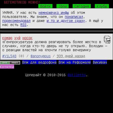
БЕГЕМОТИКОВ МОЖНО!
Войти
!bnw
Сегодня
Клубы
УНЯНЯ. У нас есть
немножечко инфы
об этом
пользователе. Мы знаем, что он
понаписал
,
порекомендовал
и даже
и то и другое сразу
. А ещё у
нас есть
RSS
.
комар
хуй
носок
«Генпрокуратура должна реагировать более жестко в 
случаях, когда кто‑то дверь не ту открыл». Володин — 
о реакции властей на «почти голую» вечеринку
#V1L548
(0) /
@anonymous
/
939 дней назад
BnW для ведрофона
BnW на Реформале
Викивач
Котятки
Цоперайт © 2010-2016
@stiletto
.