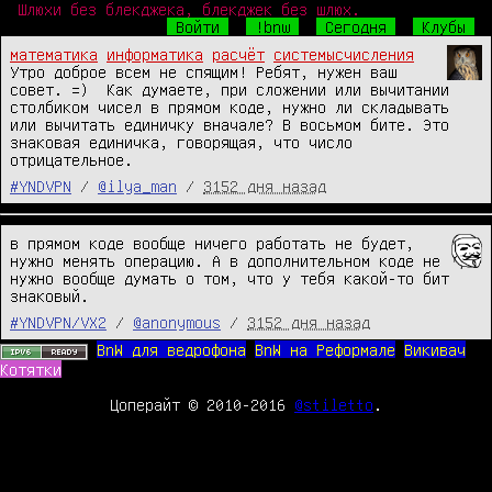
Шлюхи без блекджека, блекджек без шлюх.
Войти
!bnw
Сегодня
Клубы
математика
информатика
расчёт
системысчисления
Утро доброе всем не спящим! Ребят, нужен ваш 
совет. =)  Как думаете, при сложении или вычитании 
столбиком чисел в прямом коде, нужно ли складывать 
или вычитать единичку вначале? В восьмом бите. Это 
знаковая единичка, говорящая, что число 
отрицательное.
#YNDVPN
/
@ilya_man
/
3152 дня назад
в прямом коде вообще ничего работать не будет, 
нужно менять операцию. А в дополнительном коде не 
нужно вообще думать о том, что у тебя какой-то бит 
знаковый.
#YNDVPN/VX2
/
@anonymous
/
3152 дня назад
BnW для ведрофона
BnW на Реформале
Викивач
Котятки
Цоперайт © 2010-2016
@stiletto
.