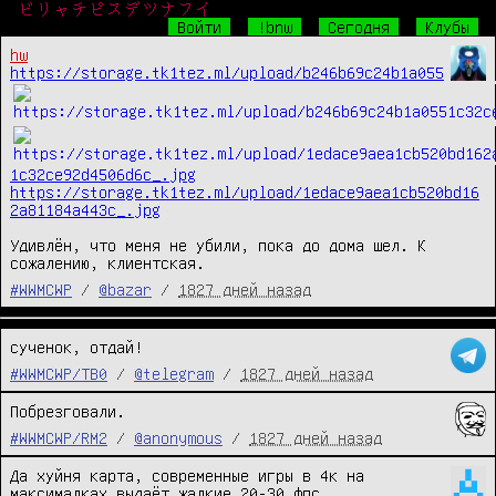
ビリャチピスデツナフイ
Войти
!bnw
Сегодня
Клубы
hw
https://storage.tk1tez.ml/upload/b246b69c24b1a055
1c32ce92d4506d6c_.jpg
https://storage.tk1tez.ml/upload/1edace9aea1cb520bd16
2a81184a443c_.jpg
Удивлён, что меня не убили, пока до дома шел. К 
сожалению, клиентская.
#WWMCWP
/
@bazar
/
1827 дней назад
сученок, отдай!
#WWMCWP/TB0
/
@telegram
/
1827 дней назад
Побрезговали.
#WWMCWP/RM2
/
@anonymous
/
1827 дней назад
Да хуйня карта, современные игры в 4к на 
максималках выдаёт жалкие 20-30 фпс