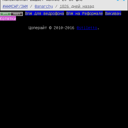
#WWMCWP/3WM
/
@anarchy
/
1826 дней назад
BnW для ведрофона
BnW на Реформале
Викивач
Котятки
Цоперайт © 2010-2016
@stiletto
.