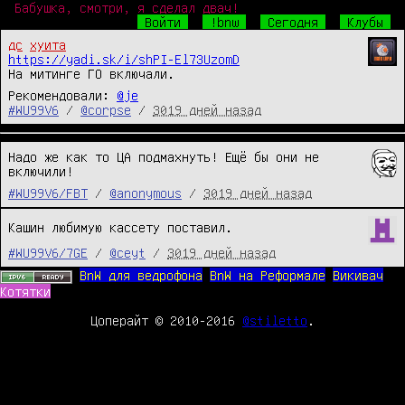
Бабушка, смотри, я сделал двач!
Войти
!bnw
Сегодня
Клубы
дс
хуита
https://yadi.sk/i/shPI-El73UzomD
На митинге ГО включали.
Рекомендовали:
@je
#WU99V6
/
@corpse
/
3019 дней назад
Надо же как то ЦА подмахнуть! Ещё бы они не 
включили!
#WU99V6/FBT
/
@anonymous
/
3019 дней назад
Кашин любимую кассету поставил.
#WU99V6/7GE
/
@ceyt
/
3019 дней назад
BnW для ведрофона
BnW на Реформале
Викивач
Котятки
Цоперайт © 2010-2016
@stiletto
.