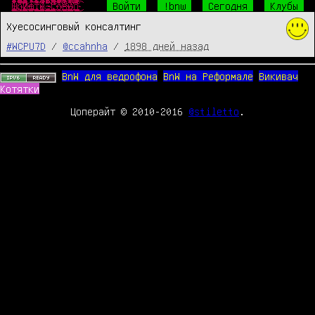
Ш̴̴̜̥͍͕̼̙̱͙͎͍̘̀̐̔́̾̃͒̈̔̎́́͜р̧̛̺͖͖̯̖ͧͤ͋̅̽ͧ̈̐̽̆̐͋ͤͦͬ͛̃̑͞͞и̒ͥͤͯ͂ͣ̐̉̑ͫ̉̑҉̛͏̸̻͕͇͚̤͕̯̱̳͉ͅф̴̴̡̟̞͙̙̻͍̦͔̤̞̔̓́̍͗̚͢͞ͅт̨̐ͫ̂͊̄̃ͥͪ͏̫̺͍̞̼͈̩̥̜͔͜͜ы̸̴̱̺̼̠̦͍͍͍̱̖͔̖̱͉̅͑͌͒ͫ͒̀ͥ͐ͤ̅͘̕.̵̴̡̭̼̮͖͈̙͖͖̲̮̬͍͙̼̯̦̮̮ͦ̆̀̑̌ͮͧͣͯ̔̂́͟г͌ͮ̏̈͂ͯ̚҉̛̙̬̘̲̗͇͕̠̙͙̼̩͚̀͘͞ͅо̷̥̯̘̓ͤ̽͒̋̉̀̂̄̒̓̊ͨ͛́̌ͤ̂̀͠в̶̒͒̓̏̓̚҉̛̙̘̺̰̮̼̟̼̥̟̘̠̜͜н̸̷̸̲̝͈͙̰̟̻̟̰̜̟̗͎̻̻͍̿̔̃ͨ͑о̔̀̋ͫ̇̿̐ͫ͌͗ͩ҉̨̜̙̙͈͍̮̮̼̙̘̞̕͜͡
Войти
!bnw
Сегодня
Клубы
Хуесосинговый консалтинг
#WCPU7D
/
@ccahnha
/
1898 дней назад
BnW для ведрофона
BnW на Реформале
Викивач
Котятки
Цоперайт © 2010-2016
@stiletto
.