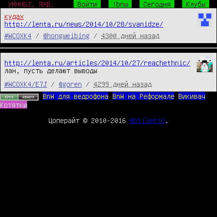
УМННБJ, ЯХВ.
Войти
!bnw
Сегодня
Клубы
кудах
http://lenta.ru/news/2014/10/28/svanidze/
#WCOXK4
/
@hongweibing
/
4300 дней назад
http://lenta.ru/articles/2014/10/27/reachethnic/
лан, пусть делают выводы
#WCOXK4/E7J
/
@goren
/
4299 дней назад
BnW для ведрофона
BnW на Реформале
Викивач
Котятки
Цоперайт © 2010-2016
@stiletto
.