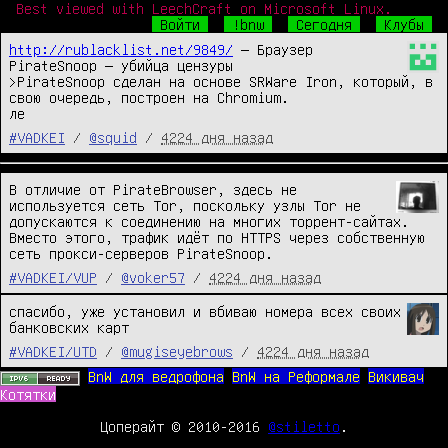
Best viewed with LeechCraft on Microsoft Linux.
Войти
!bnw
Сегодня
Клубы
http://rublacklist.net/9849/
 — Браузер 
PirateSnoop — убийца цензуры

>PirateSnoop сделан на основе SRWare Iron, который, в 
свою очередь, построен на Chromium. 

ле
#VADKEI
/
@squid
/
4224 дня назад
В отличие от PirateBrowser, здесь не 
используется сеть Tor, поскольку узлы Tor не 
допускаются к соединению на многих торрент-сайтах. 
Вместо этого, трафик идёт по HTTPS через собственную 
сеть прокси-серверов PirateSnoop.
#VADKEI/VUP
/
@voker57
/
4224 дня назад
спасибо, уже установил и вбиваю номера всех своих 
банковских карт
#VADKEI/UTD
/
@mugiseyebrows
/
4224 дня назад
BnW для ведрофона
BnW на Реформале
Викивач
Котятки
Цоперайт © 2010-2016
@stiletto
.