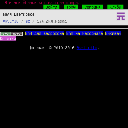
Я и мой ёбаный кот на фоне ковра.
Войти
!bnw
Сегодня
Клубы
взял Цветковое
#R3LYI0
/
@z
/
174 дня назад
BnW для ведрофона
BnW на Реформале
Викивач
Котятки
Цоперайт © 2010-2016
@stiletto
.