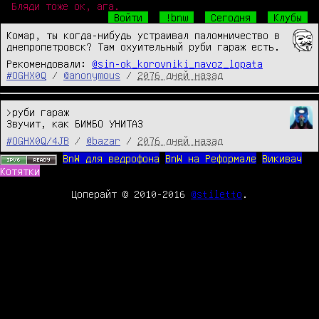
Бляди тоже ок, ага.
Войти
!bnw
Сегодня
Клубы
Комар, ты когда-нибудь устраивал паломничество в 
днепропетровск? Там охуительный руби гараж есть.
Рекомендовали:
@sin-ok_korovniki_navoz_lopata
#OGHX0Q
/
@anonymous
/
2076 дней назад
>руби гараж

Звучит, как БИМБО УНИТАЗ
#OGHX0Q/4JB
/
@bazar
/
2076 дней назад
BnW для ведрофона
BnW на Реформале
Викивач
Котятки
Цоперайт © 2010-2016
@stiletto
.