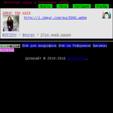
Мохнатые уроды и моральные пёзды.
Войти
!bnw
Сегодня
Клубы
imgur
тян
котэ
http://i.imgur.com/euc3G0G.webm
#O9T2FH
/
@goren
/
3714 дней назад
BnW для ведрофона
BnW на Реформале
Викивач
Котятки
Цоперайт © 2010-2016
@stiletto
.