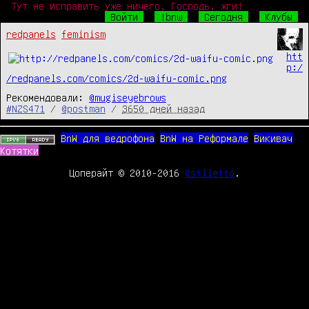
Тут не исправить уже ничего, Господь, жги!
Войти
!bnw
Сегодня
Клубы
redpanels
feminism
htt
p:/
/redpanels.com/comics/2d-waifu-comic.png
Рекомендовали:
@mugiseyebrows
#NZS471
/
@postman
/
3650 дней назад
BnW для ведрофона
BnW на Реформале
Викивач
Котятки
Цоперайт © 2010-2016
@stiletto
.