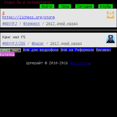
Отдал бы и ползарплаты!
Войти
!bnw
Сегодня
Клубы
♘
https://lichess.org/storm
#N8VYFJ
/
@tempest
/
2017 дней назад
Кшчк нжл F5
#N8VYFJ/ZG5
/
@bazar
/
2017 дней назад
BnW для ведрофона
BnW на Реформале
Викивач
Котятки
Цоперайт © 2010-2016
@stiletto
.