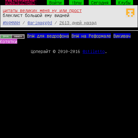
Ш̴̴̜̥͍͕̼̙̱͙͎͍̘̀̐̔́̾̃͒̈̔̎́́͜р̧̛̺͖͖̯̖ͧͤ͋̅̽ͧ̈̐̽̆̐͋ͤͦͬ͛̃̑͞͞и̒ͥͤͯ͂ͣ̐̉̑ͫ̉̑҉̛͏̸̻͕͇͚̤͕̯̱̳͉ͅф̴̴̡̟̞͙̙̻͍̦͔̤̞̔̓́̍͗̚͢͞ͅт̨̐ͫ̂͊̄̃ͥͪ͏̫̺͍̞̼͈̩̥̜͔͜͜ы̸̴̱̺̼̠̦͍͍͍̱̖͔̖̱͉̅͑͌͒ͫ͒̀ͥ͐ͤ̅͘̕.̵̴̡̭̼̮͖͈̙͖͖̲̮̬͍͙̼̯̦̮̮ͦ̆̀̑̌ͮͧͣͯ̔̂́͟г͌ͮ̏̈͂ͯ̚҉̛̙̬̘̲̗͇͕̠̙͙̼̩͚̀͘͞ͅо̷̥̯̘̓ͤ̽͒̋̉̀̂̄̒̓̊ͨ͛́̌ͤ̂̀͠в̶̒͒̓̏̓̚҉̛̙̘̺̰̮̼̟̼̥̟̘̠̜͜н̸̷̸̲̝͈͙̰̟̻̟̰̜̟̗͎̻̻͍̿̔̃ͨ͑о̔̀̋ͫ̇̿̐ͫ͌͗ͩ҉̨̜̙̙͈͍̮̮̼̙̘̞̕͜͡
Войти
!bnw
Сегодня
Клубы
цитаты великих меня ну или прост
блеклист большой ему видней
#N4MNNH
/
@arimagg0d
/
2613 дней назад
BnW для ведрофона
BnW на Реформале
Викивач
Котятки
Цоперайт © 2010-2016
@stiletto
.