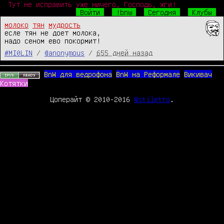
Тут не исправить уже ничего, Господь, жги!
Войти
!bnw
Сегодня
Клубы
молоко
тян
мудрость
есле тян не доет молока,

надо сеном ево покормит!
#MI0LIN
/
@anonymous
/
655 дней назад
BnW для ведрофона
BnW на Реформале
Викивач
Котятки
Цоперайт © 2010-2016
@stiletto
.