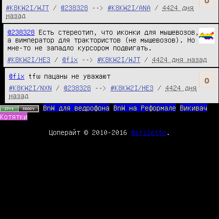
#K8KW2I/WJT
/
@238328
-->
#K8KW2I/ANA
/
4424 дня
назад
@238328
 Есть стереотип, что иконки для мышевозов, 
а вимператор для трактористов (не мышевозов). Но 
мне-то не западло курсором подвигать.
#K8KW2I/HE3
/
@fix
-->
#K8KW2I/WJT
/
4424 дня назад
@fix
 tfw пацаны не уважают
#K8KW2I/NXN
/
@238328
-->
#K8KW2I/HE3
/
4424 дня
назад
BnW для ведрофона
BnW на Реформале
Викивач
Котятки
Цоперайт © 2010-2016
@stiletto
.