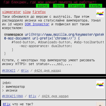
Где блекджек, где мои шлюхи? Ничерта не работает!
Войти
!bnw
Сегодня
Клубы
vimperator
slow
firefox
Таки обновился до версии с australis. При этом
распидорило иконки на статуслайне вимператора. Узнал
их id через
DOM Inspector
и пофиксил вот таким
юзерстилем:
@
namespace
url
(
http
://
www
.
mozilla
.
org
/
keymaster
/
gatek
@-
moz
-
document
url
-
prefix
('
chrome
://') {
    #feed-button, #downloads-button, #abp-toolbarbutto
        -moz-appearance: dualbutton;

    }

}
Кстати, с некоторых пор вимператор умеет рисовать
иконку HTTPS:
set status=
...
,ssl,
...
.
#K8KW2I
/
@fix
/
4424 дня назад
inb4:

> вимператор

> иконки
#K8KW2I/ANA
/
@fix
/
4424 дня назад
@fix
 что не так?