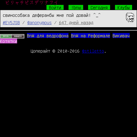
ビリャチピスデツナフイ
Войти
!bnw
Сегодня
Клубы
свинособака деферанбы мне пой довай! ^_^
#EV5JSB
/
@anonymous
/
647 дней назад
BnW для ведрофона
BnW на Реформале
Викивач
Котятки
Цоперайт © 2010-2016
@stiletto
.