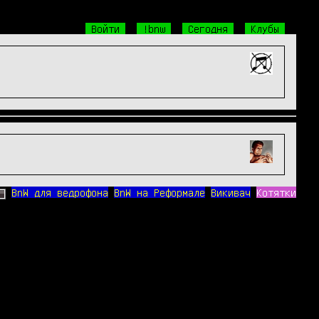
Войти
!bnw
Сегодня
Клубы
BnW для ведрофона
BnW на Реформале
Викивач
Котятки