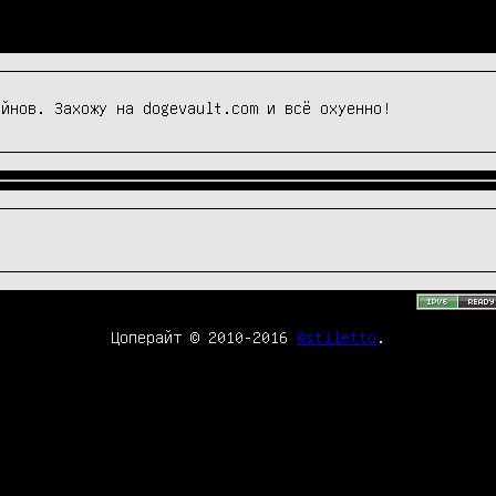
ойнов. Захожу на dogevault.com и всё охуенно!
Цоперайт © 2010-2016
@stiletto
.