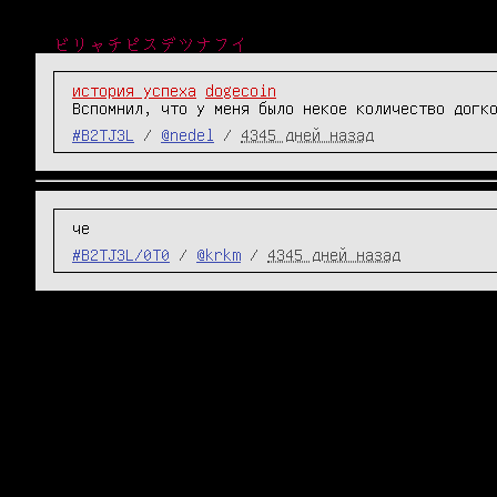
ビリャチピスデツナフイ
история успеха
dogecoin
Вспомнил, что у меня было некое количество догк
#B2TJ3L
/
@nedel
/
4345 дней назад
че
#B2TJ3L/0T0
/
@krkm
/
4345 дней назад