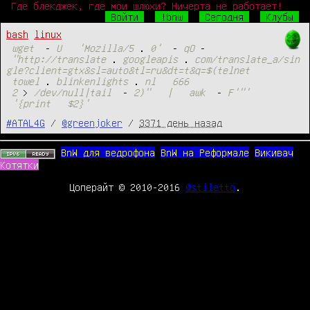
Где блекджек, где мои шлюхи? Ничерта не работает!
Войти
!bnw
Сегодня
Клубы
bash
linux
wget
-
U
'Mozilla/5
.
0'
-
qO
-
"http://translate
.
googleapis
.
com/translate_a/sin
gle?client=gtx&sl=auto&tl=ru&dt=t&q=$(telnet
towel
.
blinkenlights
.
nl
666
2
>
/dev/null|tail
-
2)"
|
awk
-
F'"'
'{print
$2}'
#ATAL4G
/
@greenjoker
/
3371 день назад
BnW для ведрофона
BnW на Реформале
Викивач
Котятки
Цоперайт © 2010-2016
@stiletto
.