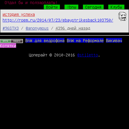
Отдал бы и ползарплаты!
Войти
!bnw
Сегодня
Клубы
история успеха
http://roem.ru/2014/07/23/ebaystrikesback103750/
#96STX3
/
@anonymous
/
4396 дней назад
BnW для ведрофона
BnW на Реформале
Викивач
Котятки
Цоперайт © 2010-2016
@stiletto
.