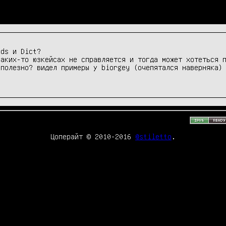
nds и Dict?
каких-то юзкейсах не справляется и тогда может хотеться 
 полезно? видел примеры у biorgey (очепятался наверняка)
Цоперайт © 2010-2016
@stiletto
.