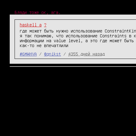
Бляди тоже ок, ага.
haskell а
?
где может быть нужно использование ConstraintKi
я так понимаю, что использование Constraints в 
информации на value level, а это где может быть
как-то не впечатлили
#6MWHVA
/
@qnikst
/
4355 дней назад