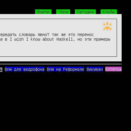
Войти
!bnw
Сегодня
Клубы
передать словарь явно? так же это перенос
 и в I wish I know about Haskell, но эти примеры
BnW для ведрофона
BnW на Реформале
Викивач
Котятки