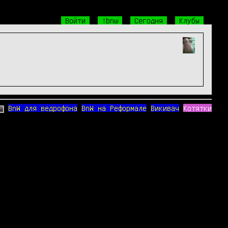
Войти
!bnw
Сегодня
Клубы
BnW для ведрофона
BnW на Реформале
Викивач
Котятки