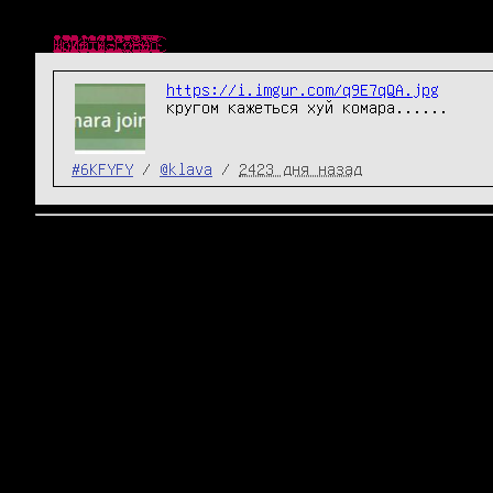
Ш̴̴̜̥͍͕̼̙̱͙͎͍̘̀̐̔́̾̃͒̈̔̎́́͜р̧̛̺͖͖̯̖ͧͤ͋̅̽ͧ̈̐̽̆̐͋ͤͦͬ͛̃̑͞͞и̒ͥͤͯ͂ͣ̐̉̑ͫ̉̑҉̛͏̸̻͕͇͚̤͕̯̱̳͉ͅф̴̴̡̟̞͙̙̻͍̦͔̤̞̔̓́̍͗̚͢͞ͅт̨̐ͫ̂͊̄̃ͥͪ͏̫̺͍̞̼͈̩̥̜͔͜͜ы̸̴̱̺̼̠̦͍͍͍̱̖͔̖̱͉̅͑͌͒ͫ͒̀ͥ͐ͤ̅͘̕.̵̴̡̭̼̮͖͈̙͖͖̲̮̬͍͙̼̯̦̮̮ͦ̆̀̑̌ͮͧͣͯ̔̂́͟г͌ͮ̏̈͂ͯ̚҉̛̙̬̘̲̗͇͕̠̙͙̼̩͚̀͘͞ͅо̷̥̯̘̓ͤ̽͒̋̉̀̂̄̒̓̊ͨ͛́̌ͤ̂̀͠в̶̒͒̓̏̓̚҉̛̙̘̺̰̮̼̟̼̥̟̘̠̜͜н̸̷̸̲̝͈͙̰̟̻̟̰̜̟̗͎̻̻͍̿̔̃ͨ͑о̔̀̋ͫ̇̿̐ͫ͌͗ͩ҉̨̜̙̙͈͍̮̮̼̙̘̞̕͜͡
https://i.imgur.com/q9E7qQA.jpg
кругом кажеться хуй комара......
#6KFYFY
/
@klava
/
2423 дня назад