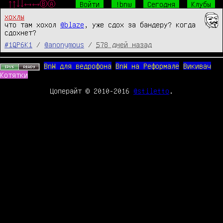
↑↑↓↓←→←→ⒷⒶ
Войти
!bnw
Сегодня
Клубы
хохлы
что там хохол 
@blaze
, уже сдох за бандеру? когда 
сдохнет?
#1QP6K1
/
@anonymous
/
578 дней назад
BnW для ведрофона
BnW на Реформале
Викивач
Котятки
Цоперайт © 2010-2016
@stiletto
.