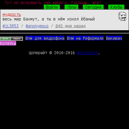
Тут не исправить уже ничего, Господь, жги!
Войти
!bnw
Сегодня
Клубы
мудрость
весь мир Бахмут, а ты в нём хохол ёбаный
#1L5R5I
/
@anonymous
/
843 дня назад
BnW для ведрофона
BnW на Реформале
Викивач
Котятки
Цоперайт © 2010-2016
@stiletto
.