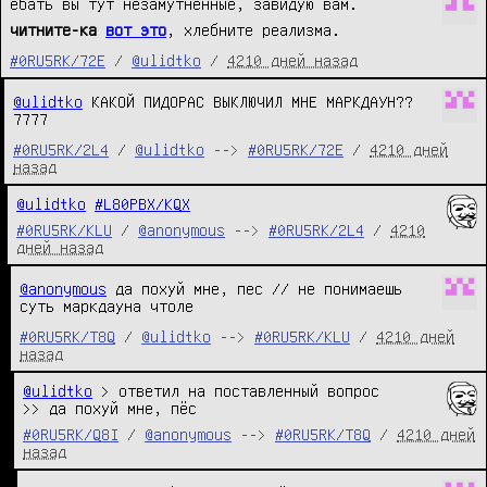
ебать вы тут незамутненные, завидую вам.
читните-ка
вот это
, хлебните реализма.
#0RU5RK/72E
/
@ulidtko
/
4210 дней назад
@ulidtko
КАКОЙ ПИДОРАС ВЫКЛЮЧИЛ МНЕ МАРКДАУН??
7777
#0RU5RK/2L4
/
@ulidtko
-->
#0RU5RK/72E
/
4210 дней
назад
@ulidtko
#L80PBX/KQX
#0RU5RK/KLU
/
@anonymous
-->
#0RU5RK/2L4
/
4210
дней назад
@anonymous
да похуй мне, пес // не понимаешь
суть маркдауна чтоле
#0RU5RK/T8Q
/
@ulidtko
-->
#0RU5RK/KLU
/
4210 дней
назад
@ulidtko
 > ответил на поставленный вопрос

>> да похуй мне, пёс
#0RU5RK/Q8I
/
@anonymous
-->
#0RU5RK/T8Q
/
4210 дней
назад