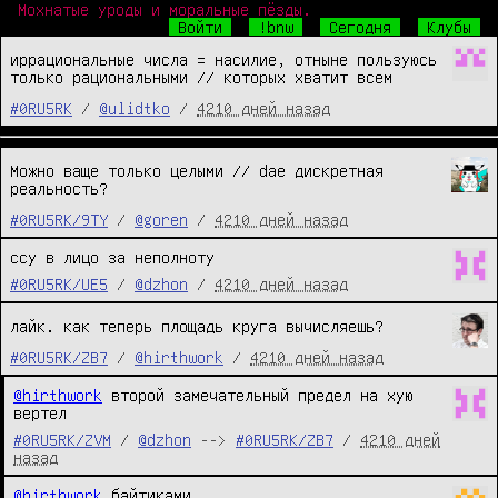
Мохнатые уроды и моральные пёзды.
Войти
!bnw
Сегодня
Клубы
иррациональные числа = насилие, отныне пользуюсь
только рациональными // которых хватит всем
#0RU5RK
/
@ulidtko
/
4210 дней назад
Можно ваще только целыми // dae дискретная
реальность?
#0RU5RK/9TY
/
@goren
/
4210 дней назад
ссу в лицо за неполноту
#0RU5RK/UE5
/
@dzhon
/
4210 дней назад
лайк. как теперь площадь круга вычисляешь?
#0RU5RK/ZB7
/
@hirthwork
/
4210 дней назад
@hirthwork
 второй замечательный предел на хую 
вертел
#0RU5RK/ZVM
/
@dzhon
-->
#0RU5RK/ZB7
/
4210 дней
назад
@hirthwork
 байтиками