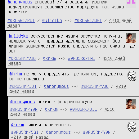
@anonymous
спасибо! // я зафейлил иронию,
подчеркивающую совершенство маркдауна как языка
разметки
#0RU5RK/PWI
/
@ulidtko
-->
#0RU5RK/Q8I
/
4210 дней
назад
@ulidtko
 искусственные языки разметки ненужны, 
человек уже от природы идеально размечен: без 
лишних зависимостей можно определить где очко а где 
рот
#0RU5RK/VO6
/
@krkm
-->
#0RU5RK/PWI
/
4210 дней
назад
@krkm
 не могу определить где клитор, подсветка 
бы не помешала
#0RU5RK/JJI
/
@anonymous
-->
#0RU5RK/VO6
/
4210
дней назад
@anonymous
 нокию с фонариком купи
#0RU5RK/Y0N
/
@krkm
-->
#0RU5RK/JJI
/
4210
дней назад
@krkm
 лишняя зависимость
#0RU5RK/5GI
/
@anonymous
-->
#0RU5RK/Y0N
/
4210 дней назад