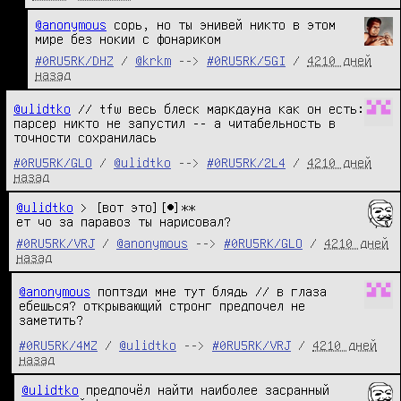
@anonymous
 сорь, но ты энивей никто в этом 
мире без нокии с фонариком
#0RU5RK/DHZ
/
@krkm
-->
#0RU5RK/5GI
/
4210 дней
назад
@ulidtko
// tfw весь блеск маркдауна как он есть:
парсер никто не запустил -- а читабельность в
точности сохранилась
#0RU5RK/GLO
/
@ulidtko
-->
#0RU5RK/2L4
/
4210 дней
назад
@ulidtko
 > [вот это][●]**

ет чо за паравоз ты нарисовал?
#0RU5RK/VRJ
/
@anonymous
-->
#0RU5RK/GLO
/
4210 дней
назад
@anonymous
поптзди мне тут блядь // в глаза
ебешься? открывающий стронг предпочел не
заметить?
#0RU5RK/4MZ
/
@ulidtko
-->
#0RU5RK/VRJ
/
4210 дней
назад
@ulidtko
 предпочёл найти наиболее засранный 