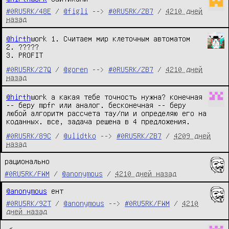
#0RU5RK/48E
/
@figli
-->
#0RU5RK/ZB7
/
4210 дней
назад
@hirth
work 1. Считаем мир клеточным автоматом
2. ?????
3. PROFIT
#0RU5RK/27Q
/
@goren
-->
#0RU5RK/ZB7
/
4210 дней
назад
@hirth
work а какая тебе точность нужна? конечная
-- беру mpfr или аналог. бесконечная -- беру
любой алгоритм рассчета тау/пи и определяю его на
коданных. все, задача решена в 4 предложения.
#0RU5RK/89C
/
@ulidtko
-->
#0RU5RK/ZB7
/
4209 дней
назад
рационально
#0RU5RK/FWM
/
@anonymous
/
4210 дней назад
@anonymous
 ент
#0RU5RK/9ZT
/
@anonymous
-->
#0RU5RK/FWM
/
4210
дней назад