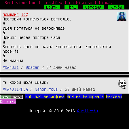
Best viewed with LeechCraft on Microsoft Linux.
Войти
!bnw
Сегодня
Клубы
прыщинг
log
Поставил конпеляться вогнелiс.

@

Ушел котаться на велосипеде

@

Пришол через полтора часа

@

Вогнелiс даже не начал конпеляться, конпеляется 
node.js

@

Не нраица
#0A4JJ1
/
@bazar
/
67 дней назад
ты хохол шоле шызик?
#0A4JJ1/P5A
/
@anonymous
/
67 дней назад
BnW для ведрофона
BnW на Реформале
Викивач
Котятки
Цоперайт © 2010-2016
@stiletto
.