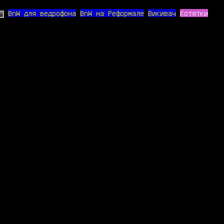
BnW для ведрофона
BnW на Реформале
Викивач
Котятки