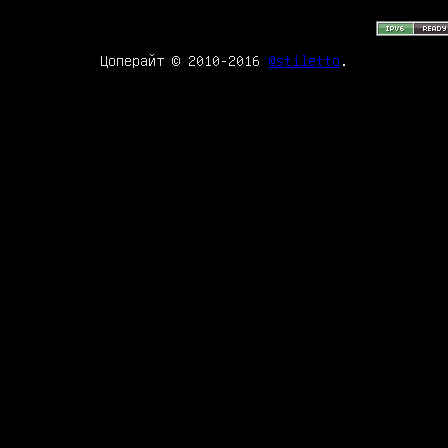
Цоперайт © 2010-2016
@stiletto
.