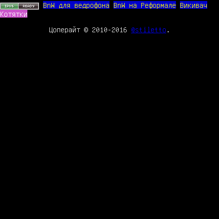
BnW для ведрофона
BnW на Реформале
Викивач
Котятки
Цоперайт © 2010-2016
@stiletto
.