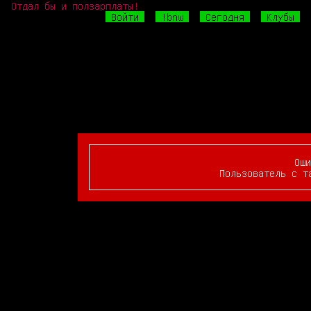
Отдал бы и ползарплаты!
Войти
!bnw
Сегодня
Клубы
Оши
Пользователь с т